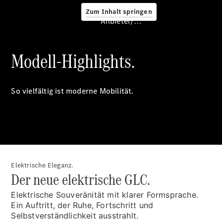
Zum Inhalt springen
Anbieter/Datenschutz
Modell-Highlights.
Ferien-
Check
So vielfältig ist moderne Mobilität.
Winter-
Check
Frühlings-
Check
DAB+
Abo Innen- &
Aussenreinigung
Elektrische Eleganz.
Fahrzeug
Der neue elektrische GLC.
Innenreinigung
Fahrzeug
Elektrische Souveränität mit klarer Formsprache.
Aussenwäsche
Ein Auftritt, der Ruhe, Fortschritt und
Klimaanlagen-
Selbstverständlichkeit ausstrahlt.