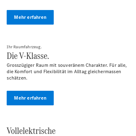
Über uns
Mehr erfahren
Unternehmen
Ihr Raumfahrzeug.
Ansprechpartner
Die V-Klasse.
Standort &
Öffnungszeiten
Grosszügiger Raum mit souveränem Charakter. Für alle,
Offene
die Komfort und Flexibilität im Alltag gleichermassen
Stellen
schätzen.
Events
Mehr erfahren
Kontaktformular
Servicetermin
buchen
Vollelektrische