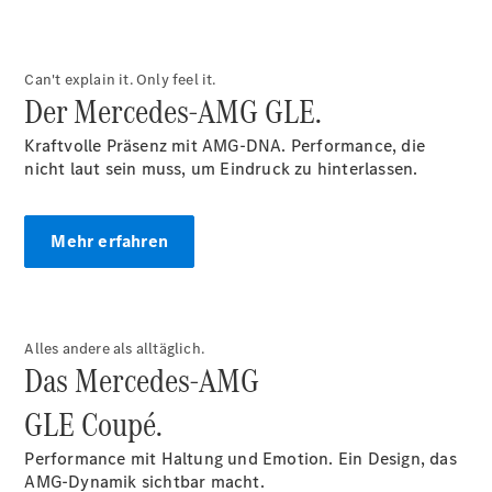
Reparatur
Service &
Garantie
Rückrufe
Can't explain it. Only feel it.
Unterwegs
Der Mercedes-AMG GLE.
laden
Servicetermin
Kraftvolle Präsenz mit AMG-DNA. Performance, die
buchen
nicht laut sein muss, um Eindruck zu hinterlassen.
Betriebsanleitungen
Mehr erfahren
Servicetermin
buchen
Alles andere als alltäglich.
Das Mercedes-AMG
GLE Coupé.
Performance mit Haltung und Emotion. Ein Design, das
AMG-Dynamik sichtbar macht.