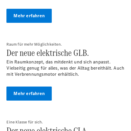
Reinigung
Klimaanlagen-
Service
Mehr erfahren
Fahrzeug
polieren &
einwachsen
Flugrostentfernung
Raum für mehr Möglichkeiten.
mit Entsalzung
Der neue elektrische GLB.
Reifenhotel
Digitale
Ein Raumkonzept, das mitdenkt und sich anpasst.
Extras
Vielseitig genug für alles, was der Alltag bereithält. Auch
Räder &
mit Verbrennungsmotor erhältlich.
Reifen
Ersatzteile
Accessories
Mehr erfahren
Eine Klasse für sich.
Der neue elektrische CLA.
Digitale