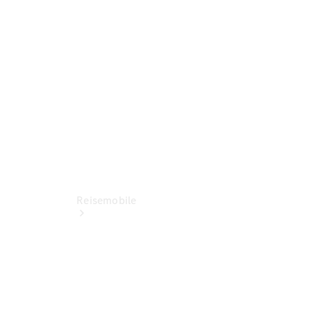
Jetzt
entdecken
Ansprechpartner
Standort
Reisemobile