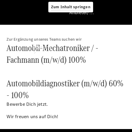
Zum Inhalt springen
Anbieter/Datenschutz
Zur Ergänzung unseres Teams suchen wir
Anbieter/Datenschutz
Automobil-Mechatroniker / -
Über uns
Fachmann (m/w/d) 100%
Automobildiagnostiker (m/w/d) 60%
- 100%
Standort &
Öffnungszeiten
Bewerbe Dich jetzt.
Ansprechpartner
Unternehmen
Wir freuen uns auf Dich!
Offene
Stellen
Events