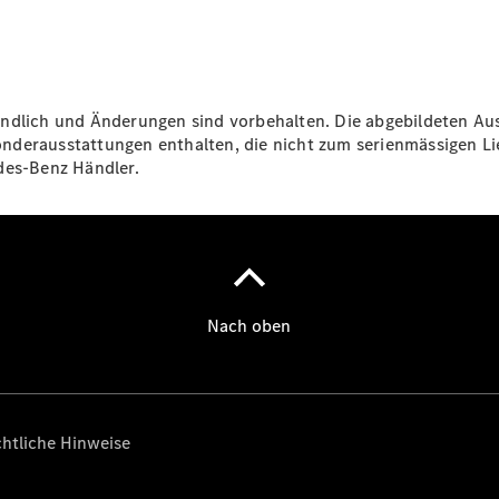
Broschüre
Fahrzeugzubehör
Collection
Pannen- &
Unfallhilfe
indlich und Änderungen sind vorbehalten. Die abgebildeten Au
Wartung,
nderausstattungen enthalten, die nicht zum serienmässigen L
Reparatur
des-Benz Händler.
&
Garantie
Übersicht