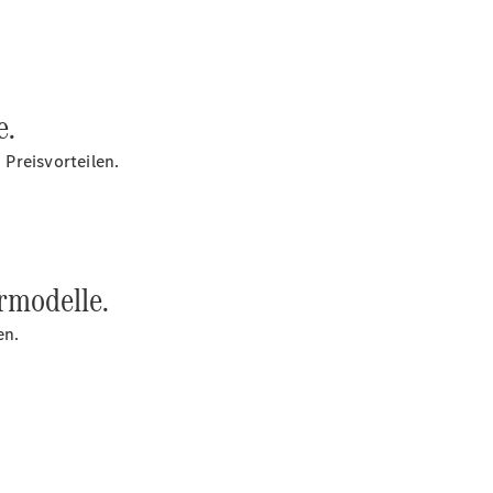
Reinigung
Klimaanlagen-
Service
Fahrzeug
polieren &
e.
einwachsen
Flugrostentfernung
Preisvorteilen.
mit Entsalzung
Reifenhotel
Digitale
Extras
Räder &
Reifen
rmodelle.
Ersatzteile
Accessories
en.
Digitale