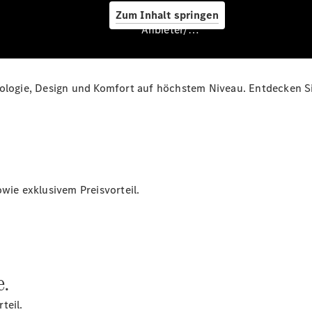
Zum Inhalt springen
Anbieter/Datenschutz
gie, Design und Komfort auf höchstem Niveau. Entdecken Sie 
Ferien-
Check
Winter-
Check
Frühlings-
Check
wie exklusivem Preisvorteil.
DAB+
Abo Innen- &
Aussenreinigung
Fahrzeug
Innenreinigung
Fahrzeug
e.
Aussenwäsche
Klimaanlagen-
teil.